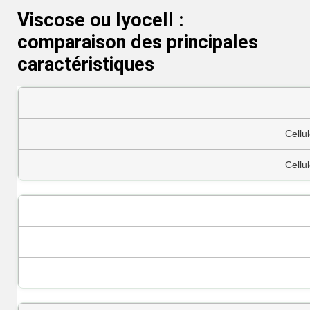
Viscose ou lyocell :
comparaison des principales
caractéristiques
Cellu
Cellu