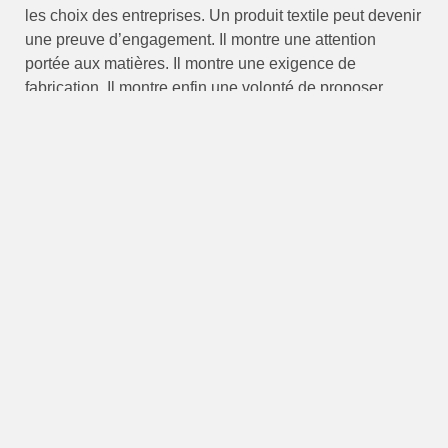
les choix des entreprises. Un produit textile peut devenir
une preuve d’engagement. Il montre une attention
portée aux matières. Il montre une exigence de
fabrication. Il montre enfin une volonté de proposer
mieux.
Alaya Fabrics, partenaire de vos
projets textiles professionnels
Alaya Fabrics accompagne les entreprises dans leurs
projets sur mesure. La démarche repose sur l’écoute, la
qualité et la personnalisation. Elle permet de
transformer une idée en produit textile professionnel.
Chaque projet commence par une compréhension des
besoins. Les usages sont analysés. Les contraintes sont
intégrées. Les objectifs de marque sont pris en compte.
Cette approche aide les entreprises à créer des textiles
cohérents. Elle soutient aussi leur différenciation. Un
bon produit textile doit être utile. Il doit être agréable. Il